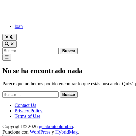
Saltar
al
contenido
loan
Cambiar
a
Abrir
modo
búsqueda
Buscar:
oscuro
Menú
principal
No se ha encontrado nada
Parece que no hemos podido encontrar lo que estás buscando. Quizá
Buscar:
Contact Us
Privacy Policy
Terms of Use
Copyright © 2026
getaboutcolumbia
.
Funciona con
WordPress
y
HybridMag
.