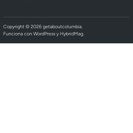
Copyright © 2026
getaboutcolumbia
.
Funciona con
WordPress
y
HybridMag
.