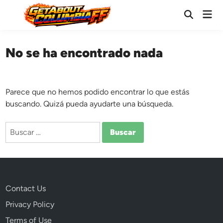
Saltar
Men
al
Abrir
prin
búsqueda
contenido
No se ha encontrado nada
Parece que no hemos podido encontrar lo que estás
buscando. Quizá pueda ayudarte una búsqueda.
Buscar:
Contact Us
Privacy Policy
Terms of Use