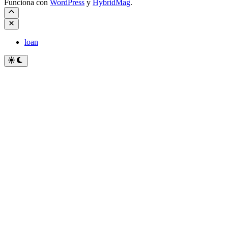
Funciona con
WordPress
y
HybridMag
.
Cerrar
loan
Cambiar
a
modo
oscuro