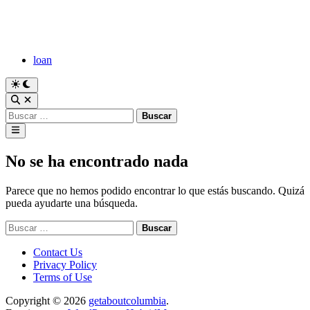
Saltar
al
contenido
loan
Cambiar
a
Abrir
modo
búsqueda
Buscar:
oscuro
Menú
principal
No se ha encontrado nada
Parece que no hemos podido encontrar lo que estás buscando. Quizá
pueda ayudarte una búsqueda.
Buscar:
Contact Us
Privacy Policy
Terms of Use
Copyright © 2026
getaboutcolumbia
.