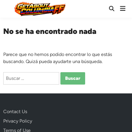
Saltar
Men
al
Abrir
prin
búsqueda
contenido
No se ha encontrado nada
Parece que no hemos podido encontrar lo que estás
buscando. Quizá pueda ayudarte una búsqueda.
Buscar:
Contact Us
Privacy Policy
Terms of Use