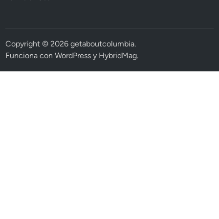
Copyright © 2026
getaboutcolumbia
.
Funciona con
WordPress
y
HybridMag
.