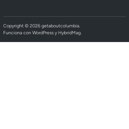
Copyright © 2026
getaboutcolumbia
.
Funciona con
WordPress
y
HybridMag
.