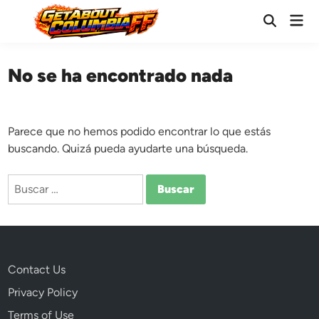
Saltar
Men
al
Abrir
prin
búsqueda
contenido
No se ha encontrado nada
Parece que no hemos podido encontrar lo que estás
buscando. Quizá pueda ayudarte una búsqueda.
Buscar:
Contact Us
Privacy Policy
Terms of Use