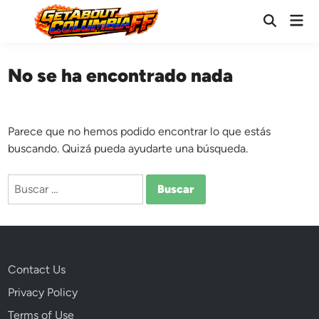
Saltar
Men
al
Abrir
prin
búsqueda
contenido
No se ha encontrado nada
Parece que no hemos podido encontrar lo que estás
buscando. Quizá pueda ayudarte una búsqueda.
Buscar:
Contact Us
Privacy Policy
Terms of Use