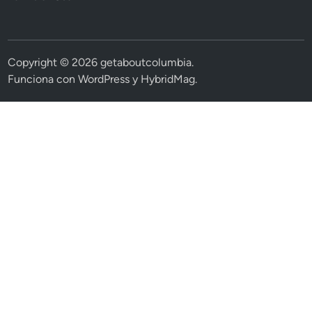
Copyright © 2026
getaboutcolumbia
.
Funciona con
WordPress
y
HybridMag
.