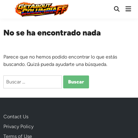
Saltar
Men
al
Abrir
prin
búsqueda
contenido
No se ha encontrado nada
Parece que no hemos podido encontrar lo que estás
buscando. Quizá pueda ayudarte una búsqueda.
Buscar:
Contact Us
Privacy Policy
Terms of Use