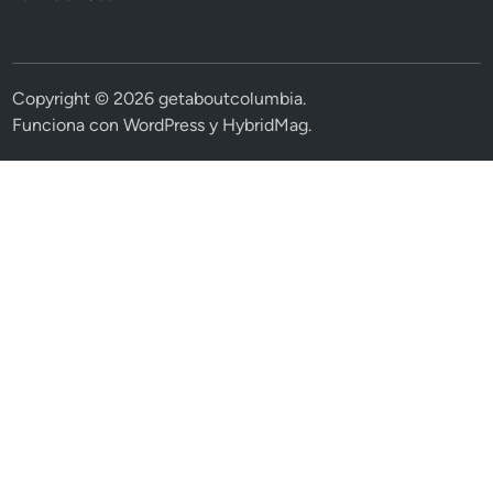
Copyright © 2026
getaboutcolumbia
.
Funciona con
WordPress
y
HybridMag
.