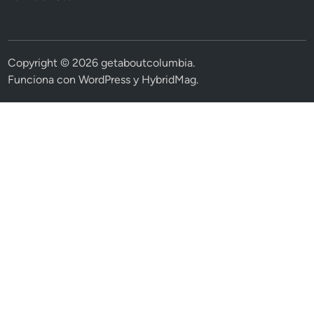
Copyright © 2026
getaboutcolumbia
.
Funciona con
WordPress
y
HybridMag
.