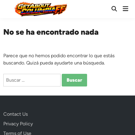
Saltar
Men
al
Abrir
prin
búsqueda
contenido
No se ha encontrado nada
Parece que no hemos podido encontrar lo que estás
buscando. Quizá pueda ayudarte una búsqueda.
Buscar:
Contact Us
Privacy Policy
Terms of Use