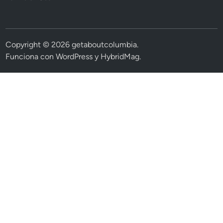
Copyright © 2026
getaboutcolumbia
.
Funciona con
WordPress
y
HybridMag
.