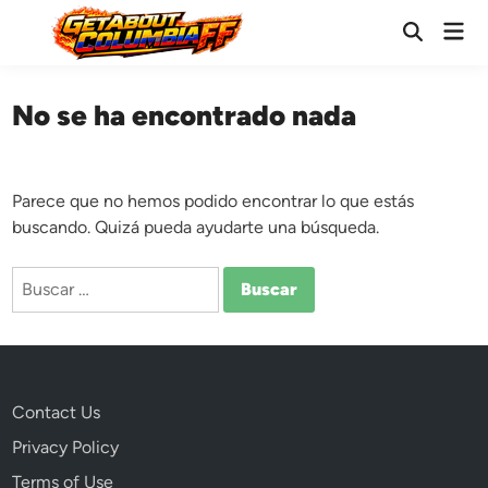
Saltar
Men
al
Abrir
prin
búsqueda
contenido
No se ha encontrado nada
Parece que no hemos podido encontrar lo que estás
buscando. Quizá pueda ayudarte una búsqueda.
Buscar:
Contact Us
Privacy Policy
Terms of Use