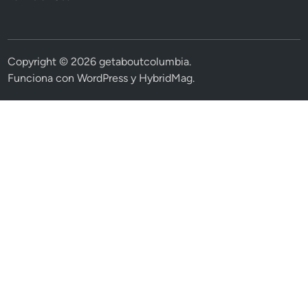
Copyright © 2026
getaboutcolumbia
.
Funciona con
WordPress
y
HybridMag
.