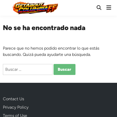
Saltar
Men
al
Abrir
prin
búsqueda
contenido
No se ha encontrado nada
Parece que no hemos podido encontrar lo que estás
buscando. Quizá pueda ayudarte una búsqueda.
Buscar:
Contact Us
Privacy Policy
Terms of Use