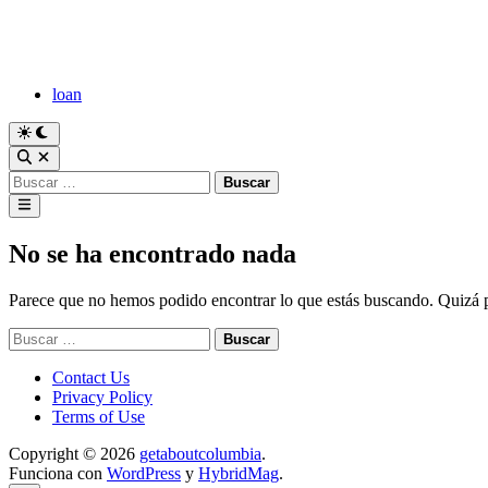
Saltar
al
contenido
loan
Cambiar
a
Abrir
modo
búsqueda
Buscar:
oscuro
Menú
principal
No se ha encontrado nada
Parece que no hemos podido encontrar lo que estás buscando. Quizá
Buscar:
Contact Us
Privacy Policy
Terms of Use
Copyright © 2026
getaboutcolumbia
.
Funciona con
WordPress
y
HybridMag
.