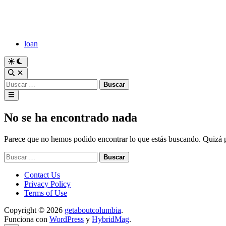
Saltar
al
contenido
loan
Cambiar
a
Abrir
modo
búsqueda
Buscar:
oscuro
Menú
principal
No se ha encontrado nada
Parece que no hemos podido encontrar lo que estás buscando. Quizá
Buscar:
Contact Us
Privacy Policy
Terms of Use
Copyright © 2026
getaboutcolumbia
.
Funciona con
WordPress
y
HybridMag
.