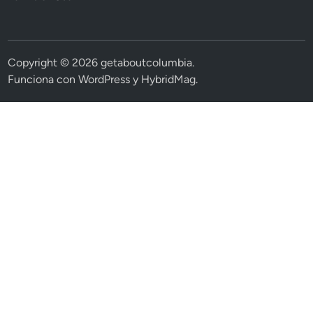
Copyright © 2026
getaboutcolumbia
.
Funciona con
WordPress
y
HybridMag
.