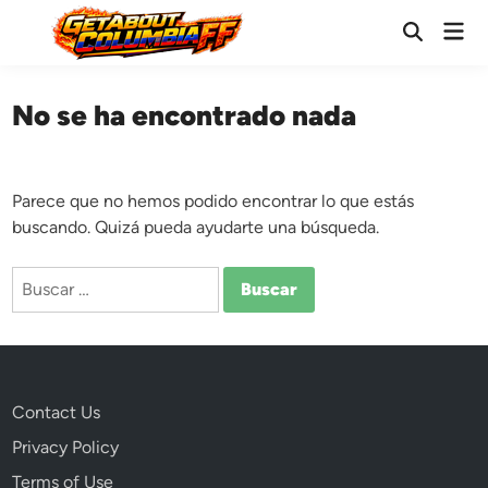
Saltar
Men
al
Abrir
prin
búsqueda
contenido
No se ha encontrado nada
Parece que no hemos podido encontrar lo que estás
buscando. Quizá pueda ayudarte una búsqueda.
Buscar:
Contact Us
Privacy Policy
Terms of Use