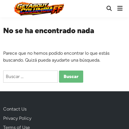
Saltar
Men
al
Abrir
prin
búsqueda
contenido
No se ha encontrado nada
Parece que no hemos podido encontrar lo que estás
buscando. Quizá pueda ayudarte una búsqueda.
Buscar:
Contact Us
Privacy Policy
Terms of Use