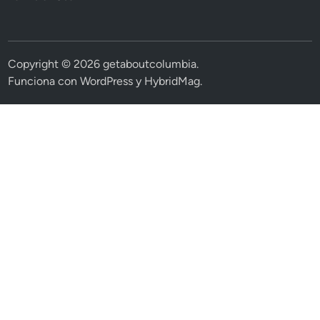
Copyright © 2026
getaboutcolumbia
.
Funciona con
WordPress
y
HybridMag
.